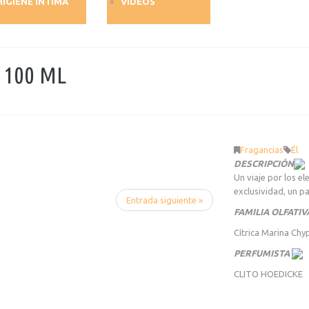
HIGIENE ÍNTIMA
VIDEOS
 100 ML
Fragancias
Él
DESCRIPCIÓN
Un viaje por los e
exclusividad, un pa
Entrada siguiente »
FAMILIA OLFATI
Cítrica Marina Chy
PERFUMISTA
CLITO HOEDICKE