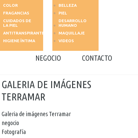
COLOR
BELLEZA
FRAGANCIAS
PIEL
CUIDADOS DE
DESARROLLO
LA PIEL
HUMANO
ANTITRANSPIRANTES
MAQUILLAJE
HIGIENE ÍNTIMA
VIDEOS
NEGOCIO
CONTACTO
GALERIA DE IMÁGENES
TERRAMAR
Galeria de imágenes Terramar
negocio
Fotografía