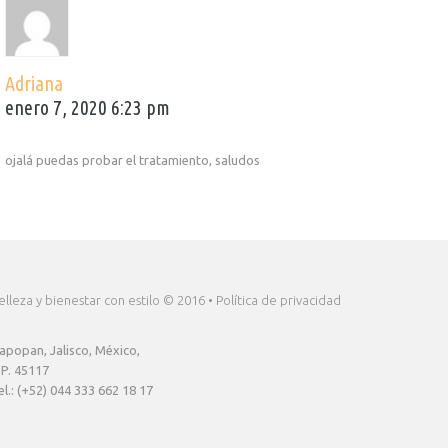
Adriana
enero 7, 2020 6:23 pm
ojalá puedas probar el tratamiento, saludos
elleza y bienestar con estilo © 2016 • Política de privacidad
apopan, Jalisco, México,
.P. 45117
el.:
(+52) 044 333 662 18 17