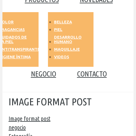
COLOR
BELLEZA
FRAGANCIAS
PIEL
CUIDADOS DE
DESARROLLO
LA PIEL
HUMANO
ANTITRANSPIRANTES
MAQUILLAJE
HIGIENE ÍNTIMA
VIDEOS
NEGOCIO
CONTACTO
IMAGE FORMAT POST
Image format post
negocio