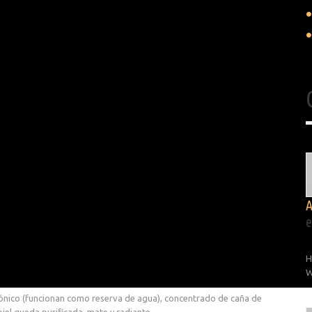
e
H
W
urónico (funcionan como reserva de agua), concentrado de caña de
piel queda purificada, mate y radiante.