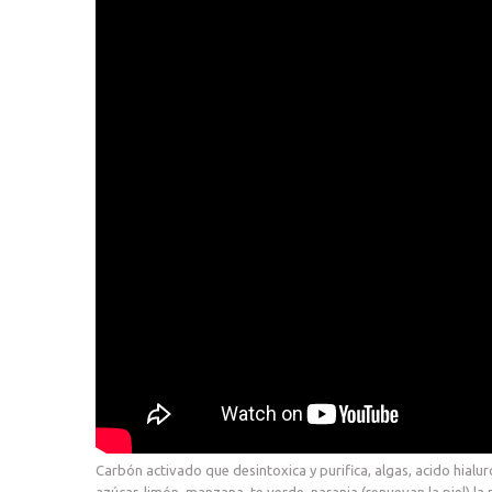
Carbón activado que desintoxica y purifica, algas, acido hial
azúcar, limón, manzana, te verde, naranja (renuevan la piel) la 