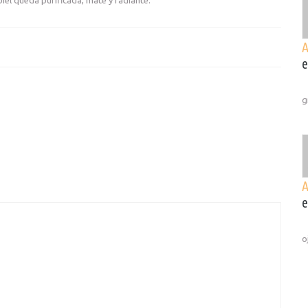
e
g
e
o